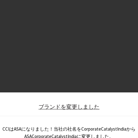
ブランドを変更しました
CCIはASAになりました！当社の社名をCorporateCatalystIndiaから
ASACorporateCatalystIndiaに変更しました。