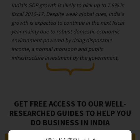
India's GDP growth is likely to pick up to 7.8% in
fiscal 2016-17. Despite weak global cues, India's
growth is expected to continue in the next fiscal
year mainly due to robust domestic economic
environment powered by rising disposable
income, a normal monsoon and public
infrastructure investment by the government,
according to Nomura research.
GET FREE ACCESS TO OUR WELL-
RESEARCHED GUIDES TO HELP YOU
DO BUSINESS IN INDIA
ブランドを変更しました