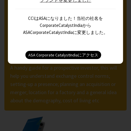
CCIはASAになりました！当社の社名を
CorporateCatalystIndiaから
ASACorporateCatalystIndiaに変更しました。
KEY TO INDIA INVESTMENT
A handy guide for a prospective investor, this will
help you understand exchange control norms;
setting-up a presence; planning an acquisition or
merger; location for a factory and a general idea
about the demography, cost of living etc