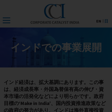
Skip
to
the
EN
日
content
インドでの事業展開
インド経済は、拡大基調にあります。この事
は、経済成長率・外国為替保有高の伸び・資
本市場の活発化などにより明らかです。政府
目標の‘Make in India’、国内投資推進政策など
の政府の努力があり、インドは海外直接投資