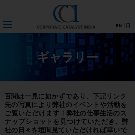
Skip
to
the
EN
日
content
ギャラリー
百聞は一見に如かずであり、下記リンク
先の写真により弊社のイベントや活動を
ご覧いただけます！弊社の仕事生活のス
ナップショットを見つけていただき、弊
社の日々を垣間見ていただければ幸いで