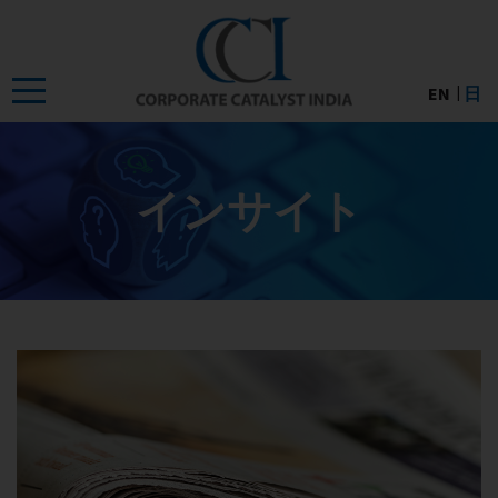
Skip
to
the
EN
日
content
インサイト